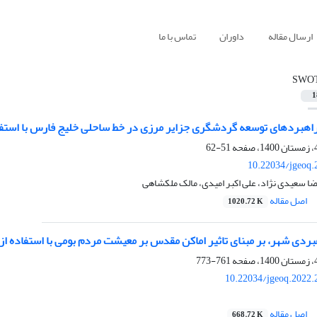
ارسال مقاله
داوران
تماس با ما
SWO
1
بردهای توسعه گردشگری جزایر مرزی در خط ساحلی خلیج فارس با استفاده ا
51-62
10.22034/jgeoq.
ا سعیدی نژاد، علی اکبر امیدی، مالک ملکشاهی
اصل مقاله
1020.72 K
دی شهر، بر مبنای تاثیر اماکن مقدس بر معیشت مردم بومی با استفاده از، SWOT و SPM
761-773
10.22034/jgeoq.2022.
اصل مقاله
668.72 K