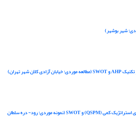
 شهر تهران)
طراحی پایدار کریدورهای طبیعی شهری با رویکرد اکولوژیک با استفاده از ماتریس برنامه‌ریزی استراتژیک کمی (QSPM) و SWOT (نمونه موردی: رود- دره سلطان