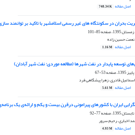
اصل مقاله
748.34 K
یت بحران در سکونتگاه های غیر رسمی اسلامشهر با تاکید بر توانمند سازی
85-101
 نعمت حسین زاده
اصل مقاله
1.16 M
های توسعه پایدار در نفت شهرها (مطالعه موردی: نفت شهر آبادان)
53-67
اسماعیل قادری، زهرا پیشگاهی فرد
اصل مقاله
5.61 M
ایی ایران با کشورهای پیرامونی درقرن بیست و یکم و ارائه‌ی یک برنامه‌ی استراتژ
77-92
مد اخباری، رحیم سرور
اصل مقاله
4.93 M