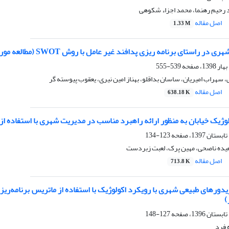
 رحیم رهنما، محمد اجزاء شکوهی
اصل مقاله
1.33 M
 راستای برنامه ریزی پدافند غیر عامل با روش SWOT (مطالعه موردی: شهر بوشهر)
539-555
سهراب امیریان، ساسان بداقلو، بهناز امین نیری، یعقوب پیوسته گر
اصل مقاله
638.18 K
بان به منظور ارائه راهبرد مناسب در مدیریت شهری با استفاده از تکنیک AHP و SWOT (مطالعه موردی: خیابان آزادی کلان
123-134
عیده ناصحی، مهین پرک، لعبت زبردست
اصل مقاله
713.8 K
)
127-148
 فرد