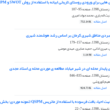
یی برای ورودی روستای تاریخی ابیانه با استفاده از روش SWOT و QSPM
95-107
ث اله یاری، محمدجواد امیری
اصل مقاله
752.14 K
اهبردی مناطق شهری کرمان بر اساس رشد هوشمند شهری
157-179
، مهری اذانی، حمید صابری، مهدی مومنی
اصل مقاله
1.14 M
پایدار محله ای در شهر مهاباد مطالعه ی موردی محله ی استاد مجدی
835-846
اهیم کوروشی
اصل مقاله
924.73 K
فت فرسوده با استفاده از ماتریس QSPM (نمونه موردی: بخش مرکزی شهر اهواز)
7-22