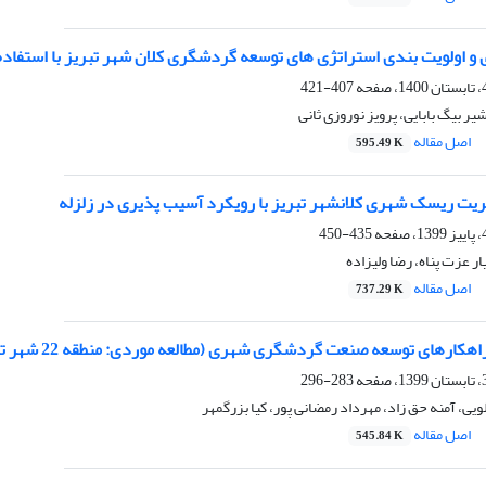
 اولویت بندی استراتژی های توسعه گردشگری کلان شهر تبریز با استفاده از روش OT
407-421
 بیگ بابایی، پرویز نوروزی ثانی
اصل مقاله
595.49 K
یت ریسک شهری کلانشهر تبریز با رویکرد آسیب پذیری در زلزله
435-450
ر عزت پناه، رضا ولیزاده
اصل مقاله
737.29 K
اهکارهای توسعه صنعت گردشگری شهری (مطالعه موردی: منطقه 22 شهر تهران)
283-296
یی، آمنه حق زاد، مهرداد رمضانی پور، کیا بزرگمهر
اصل مقاله
545.84 K