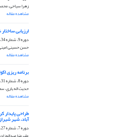
زهرا سیاحی، محمد
مشاهده مقاله
ارزیابی ساختار شهری در
دوره 9، شماره 34، بهار 1398، صفحه
حسن حسینی امینی، 
مشاهده مقاله
برنامه ریزی اکولوژیک خیا
دوره 8، شماره 31، تابستان 1397، صفحه
حدیث اله یاری، س
مشاهده مقاله
آباد، شهر شیراز
دوره 7، شماره 27، تابستان 1396، صفحه
علیرضا عبداله‌زاده