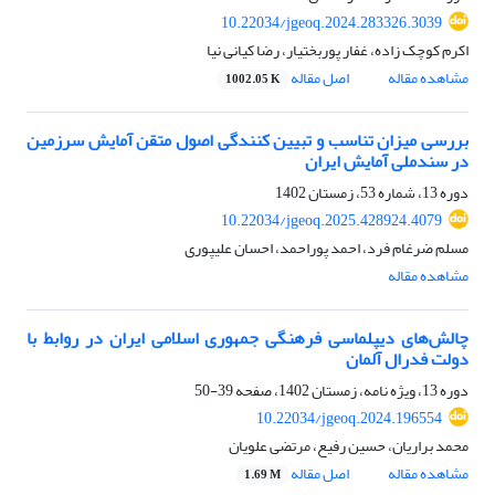
10.22034/jgeoq.2024.283326.3039
اکرم کوچک زاده، غفار پوربختیار، رضا کیانی نیا
مشاهده مقاله
اصل مقاله
1002.05 K
بررسی میزان تناسب و تبیین کنندگی اصول متقن آمایش سرزمین
در سندملی آمایش ایران
دوره 13، شماره 53، زمستان 1402
10.22034/jgeoq.2025.428924.4079
مسلم ضرغام فرد، احمد پوراحمد، احسان علیپوری
مشاهده مقاله
چالش‌های دیپلماسی فرهنگی جمهوری اسلامی ایران در روابط با
دولت فدرال آلمان
دوره 13، ویژه نامه، زمستان 1402، صفحه
39-50
10.22034/jgeoq.2024.196554
محمد براریان، حسین رفیع، مرتضی علویان
مشاهده مقاله
اصل مقاله
1.69 M