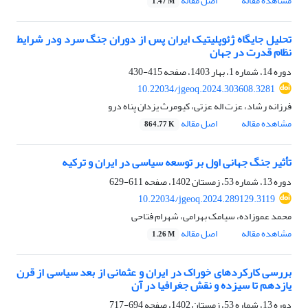
مشاهده مقاله
اصل مقاله
1.47 M
تحلیل جایگاه ژئوپلیتیک ایران پس از دوران جنگ سرد ودر شرایط
نظام قدرت در جهان
دوره 14، شماره 1، بهار 1403، صفحه
415-430
10.22034/jgeoq.2024.303608.3281
فرزانه رشاد، عزت اله عزتی، کیومرث یزدان پناه درو
مشاهده مقاله
اصل مقاله
864.77 K
تأثیر جنگ جهانی اول بر توسعه سیاسی در ایران و ترکیه
دوره 13، شماره 53، زمستان 1402، صفحه
611-629
10.22034/jgeoq.2024.289129.3119
محمد عموزاده، سیامک بهرامی، شهرام فتاحی
مشاهده مقاله
اصل مقاله
1.26 M
بررسی کارکردهای خوراک در ایران و عثمانی از بعد سیاسی از قرن
یازدهم تا سیزده و نقش جغرافیا در آن
دوره 13، شماره 53، زمستان 1402، صفحه
694-717