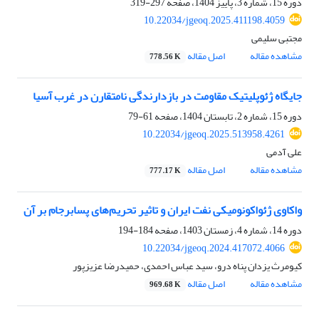
دوره 15، شماره 3، پاییز 1404، صفحه
297-319
10.22034/jgeoq.2025.411198.4059
مجتبی سلیمی
مشاهده مقاله
اصل مقاله
778.56 K
جایگاه ژئوپلیتیک مقاومت در بازدارندگی نامتقارن در غرب ‌آسیا
دوره 15، شماره 2، تابستان 1404، صفحه
61-79
10.22034/jgeoq.2025.513958.4261
علی آدمی
مشاهده مقاله
اصل مقاله
777.17 K
واکاوی ژئواکونومیکی نفت ایران و تاثیر تحریم‌های پسابرجام بر آن
دوره 14، شماره 4، زمستان 1403، صفحه
184-194
10.22034/jgeoq.2024.417072.4066
کیومرث یزدان پناه درو، سید عباس احمدی، حمیدرضا عزیزپور
مشاهده مقاله
اصل مقاله
969.68 K