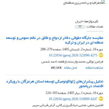
کلیدواژه‌ها =
ایران
تعداد مقالات:
77
مقایسه جایگاه حقوقی دفاتر ازدواج و طلاق در نظم عمومی و توسعه
منطقه ای در ایران و ترکیه
دوره 16، شماره 2، تابستان 1405، صفحه
270-288
10.22034/jgeoq.2026.522090.4275
فرامرز توکلی، محمد وارسته بازقلعه، احمد شمس
مشاهده مقاله
اصل مقاله
685.34 K
تحلیل پیشران‌های ژئواکونومیکی توسعه استان هرمزگان با رویکرد
اقتصاد دریامحور
دوره 16، شماره 1، بهار 1405، صفحه
103-124
10.22034/jgeoq.2026.510009.4247
افشین متقی، مجتبی جهانگیری زرکانی، آرش قربانی سپهر