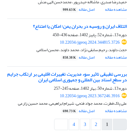
حمیدرضا صدری، ماشااله حیدرپور، محمدحسن الهی منش
مشاهده مقاله
اصل مقاله
999.63 K
ائتلاف ایران و روسیه در بحران یمن؛ امکان یا امتناع؟
دوره 13، شماره 52، پاییز 1402، صفحه
436-450
10.22034/jgeoq.2024.344815.3726
حجت داوند، رحیم سابقی نژاد، محمد داوند، محسن اسلامی
مشاهده مقاله
اصل مقاله
858.38 K
بررسی تطبیقی تاثیر سوء مدیریت تغییرات اقلیمی بر ارتکاب جرایم
در سطح اسناد بین المللی و جمهوری اسلامی ایران
دوره 13، شماره 50، بهار 1402، صفحه
245-257
10.22034/jgeoq.2023.367246.3916
علی پاک فطرت، محمد جواد فتحی، شهرام ابراهیمی، محمد حسین زارعی
مشاهده مقاله
اصل مقاله
690.73 K
4
3
2
1