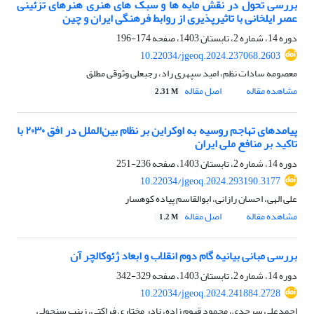
بررسی تحول در نقش مایه ها و سبک های هنری هنرهای تزئینی
عصر ایلخانی با تاثیرپذیری از روابط فرهنگی ایران و چین
دوره 14، شماره 2، تابستان 1403، صفحه
174-196
10.22034/jgeoq.2024.237068.2603
معصومه سادات نظم، امید سپهری راد، رجبعلی وثوقی مطلق
مشاهده مقاله
اصل مقاله
2.31 M
پیامدهای تهاجم روسیه به اوکراین بر نظام بین‌الملل در افق ۲۰۳۰ با
تاکید بر منافع ملی ایران
دوره 14، شماره 2، تابستان 1403، صفحه
236-251
10.22034/jgeoq.2024.293190.3177
علی الهی، احسان رازانی، ابوالقاسم پیاده کوهسار
مشاهده مقاله
اصل مقاله
1.2 M
بررسی مبانی بیانیه گام دوم انقلاب و ابعاد ژئوکالچر آن
دوره 14، شماره 2، تابستان 1403، صفحه
329-342
10.22034/jgeoq.2024.241884.2728
احمدعلی سرحدی، محمود قیوم زاده، نادر مختاری فراکتی، زینب سنچولی