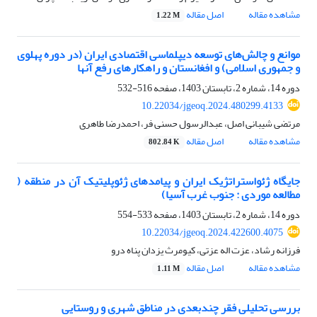
مشاهده مقاله
اصل مقاله
1.22 M
موانع و چالش‌های توسعه دیپلماسی اقتصادی ایران (در دوره پهلوی
و جمهوری اسلامی) و افغانستان و راهکارهای رفع آنها
دوره 14، شماره 2، تابستان 1403، صفحه
516-532
10.22034/jgeoq.2024.480299.4133
مرتضی شیبانی اصل، عبدالرسول حسنی فر، احمدرضا طاهری
مشاهده مقاله
اصل مقاله
802.84 K
جایگاه ژئواستراتژیک ایران و پیامدهای ژئوپلیتیک آن در منطقه (
مطالعه موردی : جنوب غرب آسیا)
دوره 14، شماره 2، تابستان 1403، صفحه
533-554
10.22034/jgeoq.2024.422600.4075
فرزانه رشاد، عزت اله عزتی، کیومرث یزدان پناه درو
مشاهده مقاله
اصل مقاله
1.11 M
بررسی تحلیلی فقر چندبعدی در مناطق شهری و روستایی