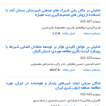
تحلیلی بر مکان یابی شهرک های صنعتی شهرستان بستان آباد با
استفاده از روش های تصمیم گیری چند معیاره
صفحه
607-626
فریبا کرمی، ابوالفضل قنبری، معصومه علیرضایی
مشاهده مقاله
اصل مقاله
1.11 M
تحلیلی بر عوامل کلیدی مؤثر بر توسعه متعادل فضایی شهرها با
رویکرد آینده نگاری مطالعه موردی: استان گیلان
صفحه
629-642
احمد قدیمی، حسین نظم فر، نادر زالی، محمدتقی معصومی
مشاهده مقاله
اصل مقاله
460.67 K
امکان سنجی ایجاد شهرهای پایدار و هوشمند در ایران. مورد
مطالعه: منطقه جنوب شرق ایران
صفحه
643-658
کامران رضائی زاده مهابادی، حسین محمدی، رحیم سرور