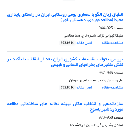
انطباق زبان الگو با معماری بومی روستایی ایران در راستای پایداری
محیط (مطالعه موردی، دهستان لفور)
صفحه
925-944
ملیکا کیوانی نژاد، شهره تاج، هما صالحی
مشاهده مقاله
اصل مقاله
972.03 K
بررسی تحولات تقسیمات کشوری ایران بعد از انقلاب با تأکید بر
نقش متغیرهای جغرافیای انسانی و طبیعی
صفحه
945-957
علی حسین رنجبر، محمدتقی رضویان
مشاهده مقاله
اصل مقاله
735.83 K
سازماندهی و انتخاب مکان بهینه نخاله های ساختمانی مطالعه
موردی: شهر یاسوج
صفحه
958-973
صادق بشارتی فر، حسین درخشنده