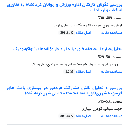
بررسی نگرش کارکنان اداره ورزش و جوانان کرمانشاه به فناوری
اطلاعات و ارتباطات
صفحه
489-500
آرش سروری، فریده اشرف گنجویی، علی زارعی
مشاهده مقاله
اصل مقاله
391.61 K
تحلیل منازعات منطقه خاورمیانه از منظر مؤلفه‌های ژئواکونومیک
صفحه
501-529
امین سهرابی، مجید ولی شریعت پناهی، رضا پیوندی، علی همتی
مشاهده مقاله
اصل مقاله
1.2 M
بررسی و تحلیل نقش مشارکت مردمی در بهسازی بافت های
فرسوده شهری(مورد مطالعه: محله جلیلی شهر کرمانشاه)
صفحه
531-545
حجت شیخی، گودرز الهیاری
مشاهده مقاله
اصل مقاله
504.05 K