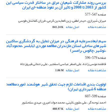
بررسی روند مشارکت شیعیان عراق در ساختار قدرت سیاسی این
کشور از 2003 تا 2008 و تاثیر آن بر نفوذ منطقه-ای ایران
صفحه
547-577
مهران شیرازی، حیدر لطفی، زین العابدین کرمی، فرزان کفاشان طوسی
مشاهده مقاله
اصل مقاله
841.24 K
سهم ابعادسرمایه فرهنگی در میزان تمایل به گردشگری ساکنین
شهرهای ساحلی استان مازندران مطالعه موردی (بابلسر ،محمودآباد
،نوشهر ،چالوس ،رامسر)
صفحه
579-596
فاطمه موسی زاده، علی اصغر عباسی اسفجیر، علی رحمانی فیروزجاه
مشاهده مقاله
اصل مقاله
1.06 M
اولویت بندی اقدامات لازم جهت تحقق شهر هوشمند (موردمطالعه:
منطقه 6 شهرداری تهران)
صفحه
599-607
احمد نوحه گر، علی علوی نائینی، محمدجواد امیری، مهدی سلحشور
مشاهده مقاله
اصل مقاله
408.97 K