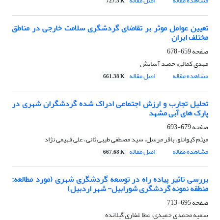
مشاهده مقاله
اصل مقاله
727.5 K
تعیین عوامل موثر بر تقاضای گردشگری سلامت خارجی در مناطق
مختلف ایران
صفحه
659-678
مهدی کمالی، حمید آسایش
مشاهده مقاله
اصل مقاله
661.38 K
تحلیل تجارب و ارزش اجتماعی ادراک شده گردشگران شهری در
پارک های آبی مشهد
صفحه
679-693
میثم کیوانلو، باقر مرسل، سید مصطفی طیبی ثانی، علی فهیمی نژاد
مشاهده مقاله
اصل مقاله
667.68 K
بررسی تاثیر پیاده راه در توسعه گردشگری شهری (مورد مطالعه:
منطقه نمونه گردشگری شورابیل- شهر اردبیل)
صفحه
695-713
سمیه محمدی حمیدی، عطا غفاری گیلانده