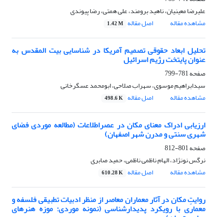
علیرضا معینیان، ناهید برومند، علی همتی، رضا پیوندی
مشاهده مقاله
اصل مقاله
1.42 M
تحلیل ابعاد حقوقی تصمیم آمریکا در شناسایی بیت المقدس به
عنوان پایتخت رژیم اسرائیل
صفحه
781-799
سیدابراهیم موسوی، سهراب صلاحی، ابومحمد عسگرخانی
مشاهده مقاله
اصل مقاله
498.6 K
ارزیابی ادراک معنای مکان در عصراطلاعات (مطالعه موردی فضای
شهری سنتی و مدرن شهر اصفهان)
صفحه
801-812
نرگس نونژاد، الهام ناظمی ناظمی، حمید صابری
مشاهده مقاله
اصل مقاله
610.28 K
روایتِ مکان در آثار معماران معاصر از منظر ادبیات تطبیقی فلسفه و
معماری با رویکرد پدیدارشناسی (نمونه موردی: موزه هنرهای