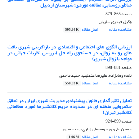
مناطق روستایی، مطالعه موردی: شهرستان اردبیل
صفحه
865-879
وکیل حیدری ساربان
مشاهده مقاله
اصل مقاله
595.94 K
ارزیابی الگوی های اجتماعی و اقتصادی در بازآفرینی شهری بافت
های رو به زوال، در جستجوی راه حل (بررسی نظریات جهانی در
مواجه با زوال شهری)
صفحه
881-898
نغمه وهابزاده، علیرضا عندلیب، حمید ماجدی
مشاهده مقاله
اصل مقاله
550.63 K
تحلیل تاثیرگذاری قانون پیشنهادی مدیریت شهری ایران در تحقق
حکمروایی منطقه ای در محدوده حریم کلانشهرها (مورد مطالعاتی
کلانشهر تهران)
صفحه
899-924
حسین علی پور، یوسفعلی زیاری، رحیم سرور
مشاهده مقاله
اصل مقاله
1.06 M