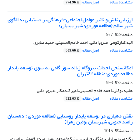
مشاهده مقاله
اصل مقاله
774.96 K
ارزیابی نقش و تاثیر عوامل اجتماعی-فرهنگی بر دستیابی به الگوی
شهر سالم (مطالعه موردی: شهر بهبهان)
صفحه
959-977
الهه کنارکوهی، مهری اذانی، احمد خادم الحسینی، حمید صابری
مشاهده مقاله
اصل مقاله
809.66 K
امکانسنجی احداث نیروگاه زباله سوز گامی به سوی توسعه پایدار
مطالعه موردی:منطقه 22تهران
صفحه
978-993
هانیه توکلی، احمد خادم الحسینی، امیر گندمکار، مهری اذانی
مشاهده مقاله
اصل مقاله
822.63 K
نقش دهیاری در توسعه پایدار روستایی (مطالعه موردی : دهستان
رامند جنوبی، شهرستان بوئین زهرا)
صفحه
994-1015
پگاه مریدسادات، مژگان جهان بین، شکوفه معمل وند، مهدی قموشی رامندی