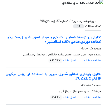
دوره و شماره:
دوره 9، شماره 37، زمستان 1398
تعداد مقالات:
33
تحلیلی بر توسعه فضایی- کالبدی برمبنای اصول شهر زیست پذیر
(مطالعه موردی مناطق 6 گانه اسلامشهر)
صفحه
465-476
سیده منور زینی، حسین مجتبی زاده خانقاهی، ابوالفضل مشکینی
مشاهده مقاله
اصل مقاله
643.76 K
تحلیل پایداری مناطق شهری تبریز با استفاده از روش ترکیبی
AHPوFUZZEY
صفحه
477-488
هوشنگ سرور، سولماز سرباز گلی
مشاهده مقاله
اصل مقاله
634.9 K