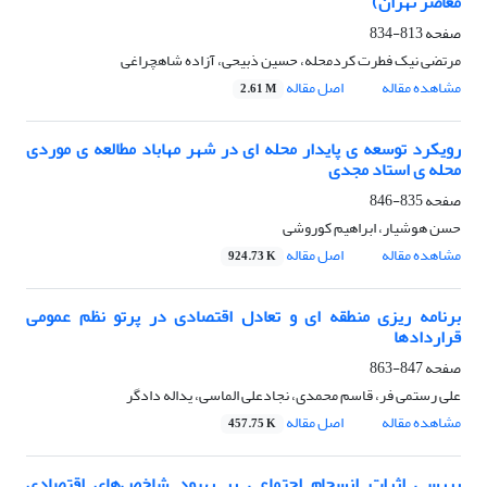
معاصر تهران)
صفحه
813-834
مرتضی نیک فطرت کردمحله، حسین ذبیحی، آزاده شاهچراغی
مشاهده مقاله
اصل مقاله
2.61 M
رویکرد توسعه ی پایدار محله ای در شهر مهاباد مطالعه ی موردی
محله ی استاد مجدی
صفحه
835-846
حسن هوشیار، ابراهیم کوروشی
مشاهده مقاله
اصل مقاله
924.73 K
برنامه ریزی منطقه ای و تعادل اقتصادی در پرتو نظم عمومی
قراردادها
صفحه
847-863
علی رستمی فر، قاسم محمدی، نجادعلی الماسی، یداله دادگر
مشاهده مقاله
اصل مقاله
457.75 K
بررسی اثرات انسجام اجتماعی بر بهبود شاخص‌های اقتصادی