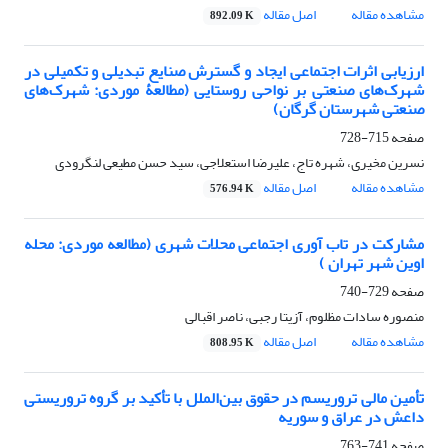
مشاهده مقاله
اصل مقاله
892.09 K
ارزیابی اثرات اجتماعی ایجاد و گسترش صنایع تبدیلی و تکمیلی در
شهرک‌های صنعتی بر نواحی روستایی (مطالعۀ موردی: شهرک‌های
صنعتی شهرستان گرگان)
صفحه
715-728
نسرین مخیری، شهره تاج، علیرضا استعلاجی، سید حسن مطیعی لنگرودی
مشاهده مقاله
اصل مقاله
576.94 K
مشارکت در تاب آوری اجتماعی محلات شهری (مطالعه موردی: محله
اوین شهر تهران )
صفحه
729-740
منصوره سادات مظلوم، آزیتا رجبی، ناصر اقبالی
مشاهده مقاله
اصل مقاله
808.95 K
تأمین مالی تروریسم در حقوق بین‌الملل با تأکید بر گروه تروریستی
داعش در عراق و سوریه
صفحه
741-763