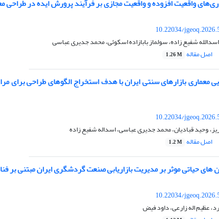
وری‌های واقعیت افزوده و واقعیت مجازی بر فرآیند پرورش ایده در طراحی م
10.22034/jgeoq.2026.
اسدالله شفیع زاده، سولماز بابازاده اسکوئی، محمد جدیری عباسی
اصل مقاله
1.26 M
ی معماری بازارهای سنتی ایران با هدف استخراج الگوهای طراحی برای مراکز
10.22034/jgeoq.2026.
یز، ,وحید قبادیان، محمد جدیری عباسی، اسداله شفیع زاده
اصل مقاله
1.2 M
 های حیاتی موثر بر مدیریت بازاریابی صنعت گردشگری ایران مبتنی بر فن
10.22034/jgeoq.2026.
د، عظیم اله زارعی، داود فیض