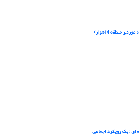
 منطقه 4 اهواز)
 ای : یک رویکرد اجماعی