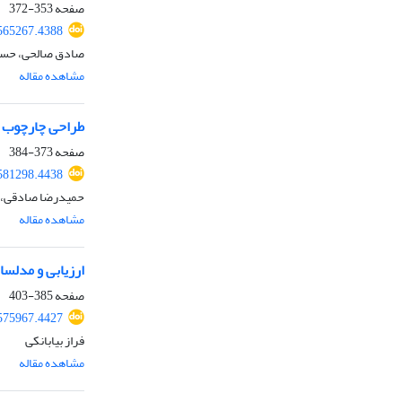
صفحه
353-372
565267.4388
صادق صالحی، حسین
مشاهده مقاله
طراحی چارچوب ح
صفحه
373-384
581298.4438
حمیدرضا صادقی، ع
مشاهده مقاله
ارزیابی و مدلسا
صفحه
385-403
575967.4427
فراز بیابانکی
مشاهده مقاله