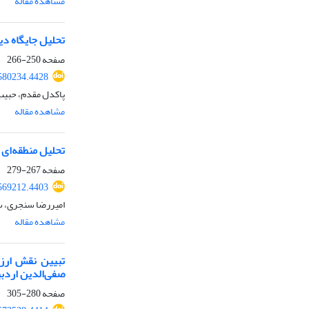
مشاهده مقاله
تحلیل جایگاه د
صفحه
250-266
580234.4428
پاکدل مقدم، حبیب 
مشاهده مقاله
تحلیل منطقه‌ای 
صفحه
267-279
569212.4403
امیررضا سنجری، س
مشاهده مقاله
تبیین نقش ارز
صفی‌الدین اردب
صفحه
280-305