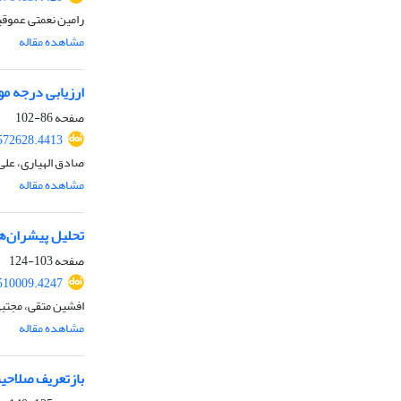
رامین نعمتی عموق
مشاهده مقاله
ارزیابی درجه مو
صفحه
86-102
572628.4413
صادق الهیاری، علی
مشاهده مقاله
تحلیل پیشران‌ها
صفحه
103-124
510009.4247
افشین متقی، مجتبی
مشاهده مقاله
بازتعریف صلاحی