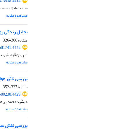
573538.4414
محمد علیزاده، سحر
مشاهده مقاله
تحلیل زندگی روزمره زنان نسل Y در
صفحه
306-326
581741.4442
شروین قزلباش، حور
مشاهده مقاله
بررسی تاثیر عو
صفحه
327-352
580238.4429
مهشید محمدابراه
مشاهده مقاله
بررسی نقش سرما