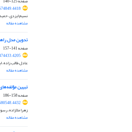
صفحه
125-140
574849.4418
نسیم ایزدی، حمید 
مشاهده مقاله
تدوین مدل راهب
صفحه
141-157
474433.4205
عادل طالب زاده، ا
مشاهده مقاله
تبیین مؤلفه‌ها
صفحه
158-186
580548.4432
زهرا ملازاده، رس
مشاهده مقاله