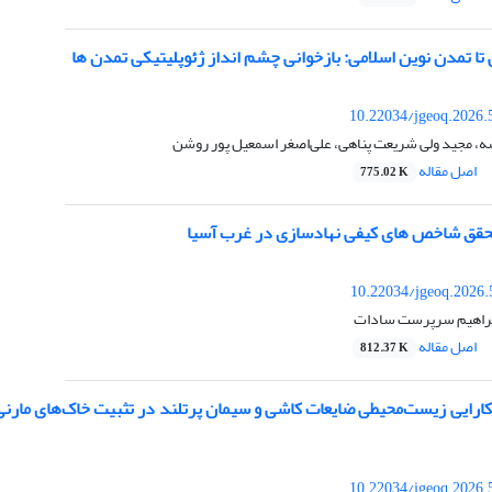
ی تا تمدن نوین اسلامی: بازخوانی چشم انداز ژئوپلیتیکی تمدن ها
10.22034/jgeoq.2026.
ه، مجید ولی شریعت پناهی، علی‌اصغر اسمعیل پور روشن
اصل مقاله
775.02 K
قق شاخص های کیفی نهادسازی در غرب آسیا
10.22034/jgeoq.2026.
براهیم سرپرست سادات
اصل مقاله
812.37 K
کارایی زیست‌محیطی ضایعات کاشی و سیمان پرتلند در تثبیت خاک‌های مارنی
10.22034/jgeoq.2026.