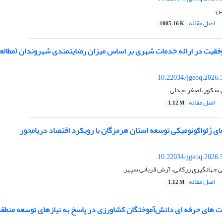
ین
اصل مقاله
1005.16 K
فقیت در ارائه خدمات شهری بر اساس میزان رضایتمندی شهروندان (مطالعه موردی
10.22034/jgeoq.2026.
 شکور، اصغر عبدلی
اصل مقاله
1.12 M
ی ژئواکونومیکی توسعه استان هرمزگان با رویکرد اقتصاد دریامحور
10.22034/jgeoq.2026.
 جهانگیری زرکانی، آرش قربانی سپهر
اصل مقاله
1.12 M
ت های حرفه ای دانش‌آموختگان کشاورزی در پاسخ به نیازهای توسعه منطقه