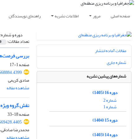
صفحه اصلی
مرور
اطلاعات نشریه
راهنمای نویسندگان
دوره و شماره:
تعداد مقالات:
0
مقالات آماده انتشار
بررسی فرصت‌های 
شماره جاری
صفحه
1-17
568884.4399
شماره‌های پیشین نشریه
صادق کریمی
مشاهده مقاله
دوره 16 (1405)
شماره 2
نقش گروه ویژه اقدام مالی (FATF) در شکل‌دهی به انضباط مالی بین‌المللی: تحلی
شماره 1
صفحه
18-33
دوره 15 (1404)
569428.4405
محمدرضا صادقی، 
دوره 14 (1403)
مشاهده مقاله