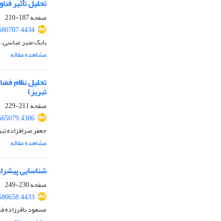
تحلیل تأثیر فنا
صفحه
187-210
580707.4434
بابک منیر عباسی، 
مشاهده مقاله
تحلیل نظام فضای
تبریز)
صفحه
211-229
565079.4386
جعفر صرافزاده تبر
مشاهده مقاله
شناسایی پیشران
صفحه
230-249
580658.4433
مسعود باقرزاده فر