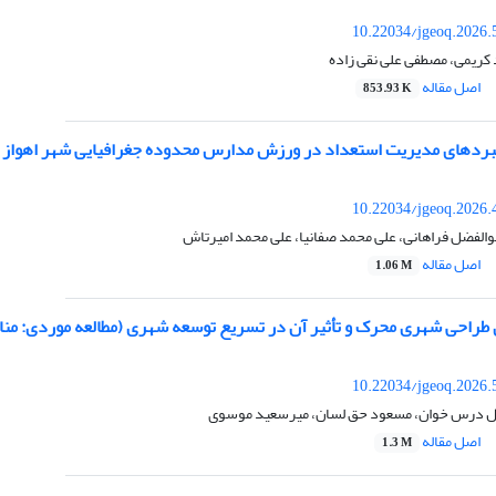
10.22034/jgeoq.2026.
کریمی، مصطفی علی نقی زاده
اصل مقاله
853.93 K
ردهای مدیریت استعداد در ورزش مدارس محدوده جغرافیایی شهر اهواز یک
10.22034/jgeoq.2026.
بوالفضل فراهانی، علی محمد صفانیا، علی محمد امیرتاش
اصل مقاله
1.06 M
ی طراحی شهری محرک و تأثیر آن در تسریع توسعه شهری (مطالعه موردی: من
10.22034/jgeoq.2026.
ول درس خوان، مسعود حق لسان، میرسعید موسوی
اصل مقاله
1.3 M